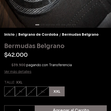
Inicio
Belgrano de Cordoba
Bermudas Belgrano
/
/
Bermudas Belgrano
$42.000
$39.900
pagando con Transferencia
Ver más detalles
TALLE:
XXL
XXL
S
M
L
XL
Agregar al Carrito