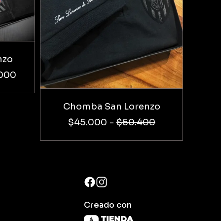
nzo
000
Chomba San Lorenzo
$45.000
-
$50.400
Creado con