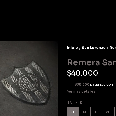
Inicio
San Lorenzo
Re
/
/
Remera San
$40.000
$38.000
pagando con T
Ver más detalles
TALLE:
S
S
M
L
XL