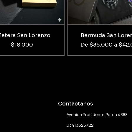
lletera San Lorenzo
Bermuda San Lore
$18.000
De
$35.000
a
$42.
Contactanos
Avenida Presidente Peron 4388
03413625722